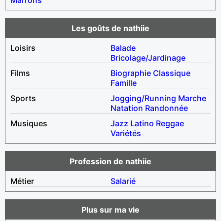
Les goûts de nathiie
Loisirs
Balade
Bricolage/Jardinage
Films
Biographie
Classique
Famille
Sports
Jogging/Running
Marche
Natation
Randonnée
Musiques
Jazz
Latino
Reggae
Variétés
Profession de nathiie
Métier
Salarié
Plus sur ma vie