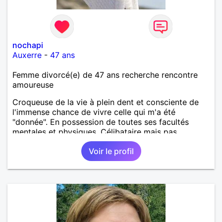
nochapi
Auxerre
-
47 ans
Femme divorcé(e) de 47 ans recherche rencontre
amoureuse
Croqueuse de la vie à plein dent et consciente de
l'immense chance de vivre celle qui m'a été
"donnée". En possession de toutes ses facultés
mentales et physiques. Célibataire mais pas
solitaire, je mène une vie bien remplie. Je ne suis
Voir le profil
pas sur ce site par dépit, ni en tant que
représentatrice de la Femme Divorcée Mal dans sa
peau. A bientôt.