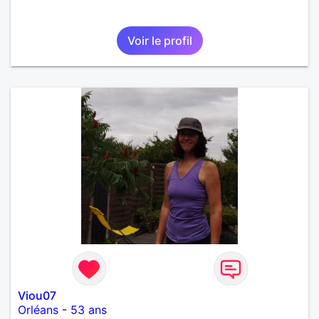
Voir le profil
Viou07
Orléans
-
53 ans