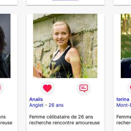
sereine dans une relation sur du
long terme.
Anaiis
terina
Anglet
-
26 ans
Mont-
ans
Femme célibataire de 26 ans
Femme
ureuse
recherche rencontre amoureuse
recher