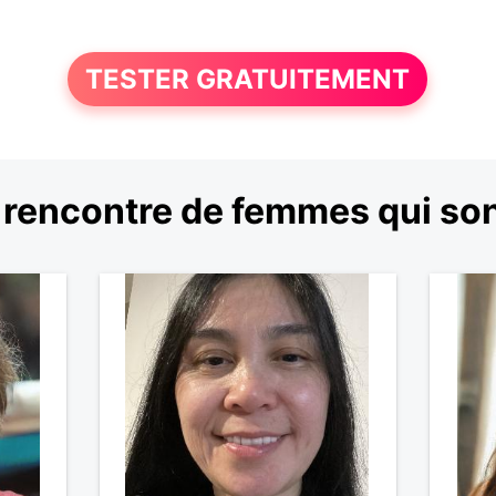
TESTER GRATUITEMENT
rencontre de femmes qui so