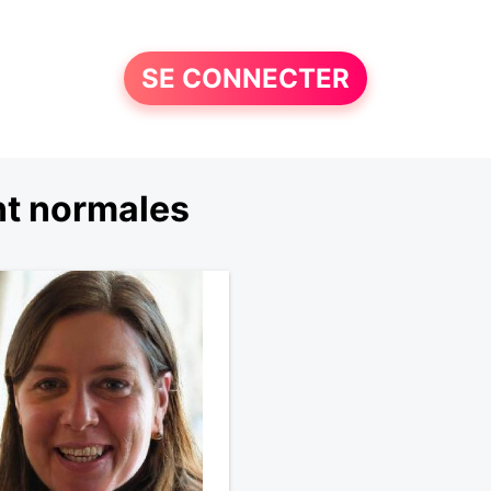
SE CONNECTER
nt normales