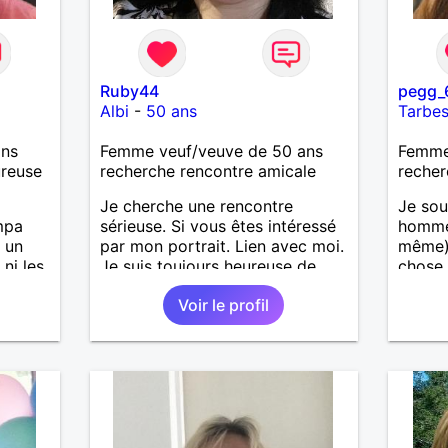
Ruby44
pegg_
Albi
-
50 ans
Tarbe
ans
Femme veuf/veuve de 50 ans
Femme
ureuse
recherche rencontre amicale
recher
Je cherche une rencontre
Je sou
mpa
sérieuse. Si vous êtes intéressé
homme
 un
par mon portrait. Lien avec moi.
même) 
 ni les
Je suis toujours heureuse de
chose 
vous accueillir.
appren
Voir le profil
l'étinc
pourqu