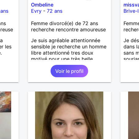
Ombeline
missva
 ans
Evry
-
72 ans
Brive-
ans
Femme divorcé(e) de 72 ans
Femme
ureuse
recherche rencontre amoureuse
recher
la
Je suis agréable attentionnée
Je dés
r les
sensible je recherche un homme
dans la
.
libre attentionné tres doux
sans m
motivé pour une très belle
souria
longue histoire sérieuse et
respec
Voir le profil
sincère
passe
compl
voulan
direct