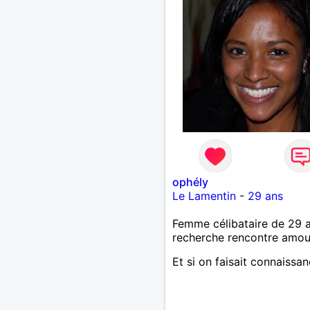
ophély
Le Lamentin
-
29 ans
Femme célibataire de 29 
recherche rencontre amo
Et si on faisait connaissan