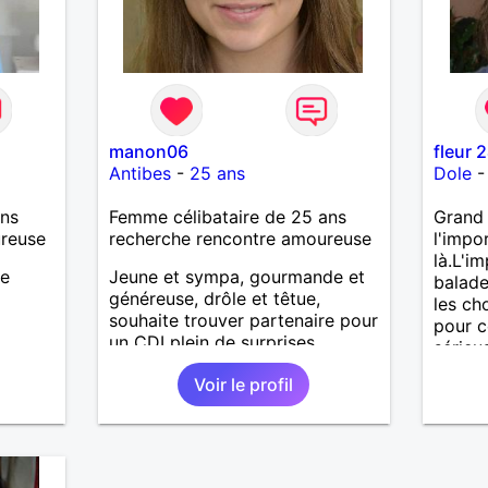
manon06
fleur 
Antibes
-
25 ans
Dole
ans
Femme célibataire de 25 ans
Grand 
ureuse
recherche rencontre amoureuse
l'impo
là.L'i
re
Jeune et sympa, gourmande et
balade
généreuse, drôle et têtue,
les ch
souhaite trouver partenaire pour
pour c
un CDI plein de surprises.
sérieu
Voir le profil