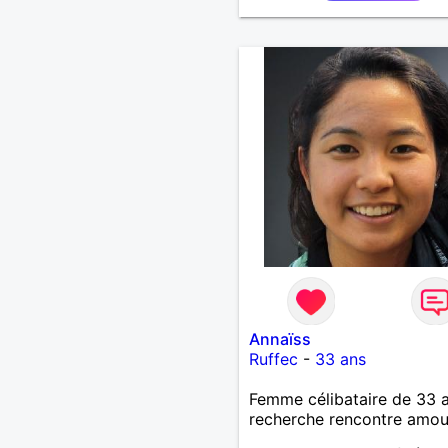
Annaïss
Ruffec
-
33 ans
Femme célibataire de 33 
recherche rencontre amo