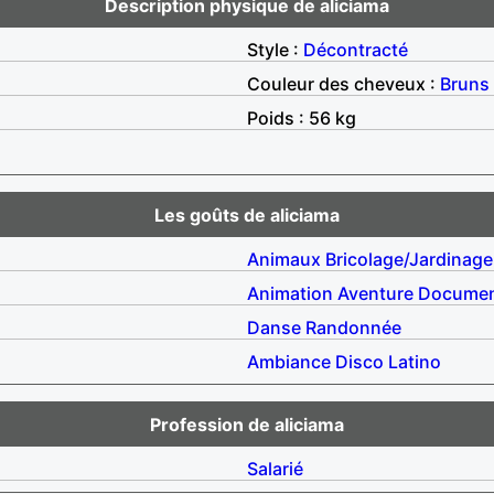
Description physique de aliciama
Style :
Décontracté
Couleur des cheveux :
Bruns
Poids : 56 kg
Les goûts de aliciama
Animaux
Bricolage/Jardinage
Animation
Aventure
Documen
Danse
Randonnée
Ambiance
Disco
Latino
Profession de aliciama
Salarié