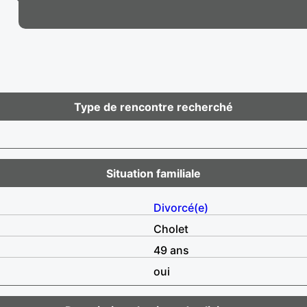
Type de rencontre recherché
Situation familiale
Divorcé(e)
Cholet
49 ans
oui