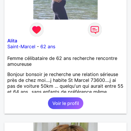
Alita
Saint-Marcel
-
62 ans
Femme célibataire de 62 ans recherche rencontre
amoureuse
Bonjour bonsoir je recherche une relation sérieuse
près de chez moi....j habite St Marcel 73600....j ai
pas de voiture 50km ... quelqu'un qui aurait entre 55
et 64 ans...sans enfants de préférence même
adultes et qui n aurait garder aucun contact avec
Voir le profil
une où plusieurs ex...si vous correspondez à ma
recherche ecrivez moi je vous répondrai...