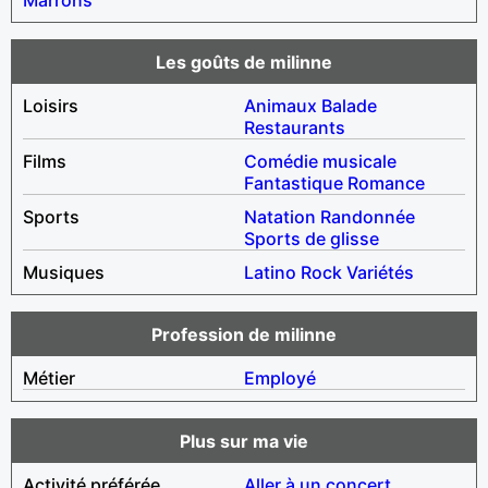
Les goûts de milinne
Loisirs
Animaux
Balade
Restaurants
Films
Comédie musicale
Fantastique
Romance
Sports
Natation
Randonnée
Sports de glisse
Musiques
Latino
Rock
Variétés
Profession de milinne
Métier
Employé
Plus sur ma vie
Activité préférée
Aller à un concert