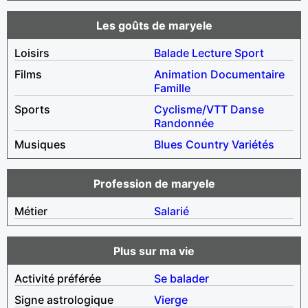
Les goûts de maryele
Loisirs
Balade
Lecture
Sport
Films
Animation
Documentaire
Famille
Sports
Cyclisme/VTT
Danse
Randonnée
Musiques
Blues
Country
Variétés
Profession de maryele
Métier
Salarié
Plus sur ma vie
Activité préférée
Se balader
Signe astrologique
Vierge