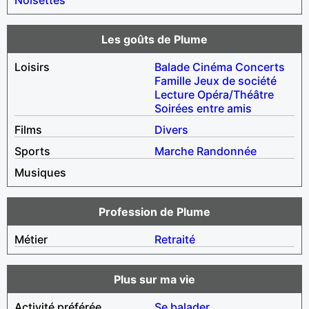
Les goûts de Plume
Loisirs
Balade
Cinéma
Concerts
Famille
Jeux de société
Lecture
Opéra/Théâtre
Soirées entre amis
Films
Divers
Sports
Marche
Randonnée
Musiques
Profession de Plume
Métier
Retraité
Plus sur ma vie
Activité préférée
Se balader