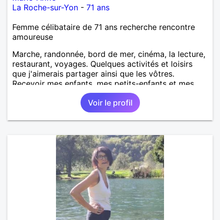
La Roche-sur-Yon
-
71 ans
Femme célibataire de 71 ans recherche rencontre
amoureuse
Marche, randonnée, bord de mer, cinéma, la lecture,
restaurant, voyages. Quelques activités et loisirs
que j'aimerais partager ainsi que les vôtres.
Recevoir mes enfants, mes petits-enfants et mes
amis. Bénévolat auprès des enfants à l’école, pour le
Voir le profil
cinéma indépendant... Se rencontrer, être à l’écoute,
échanger avec une personne de confiance, pour une
vie de partage, de tendresse. Les voyages et où
randonnées en France ou à l'étranger à deux en
dehors des sentiers battus me raviraient. Je
m'engage à répondre à votre message. Au plaisir de
vous lire.