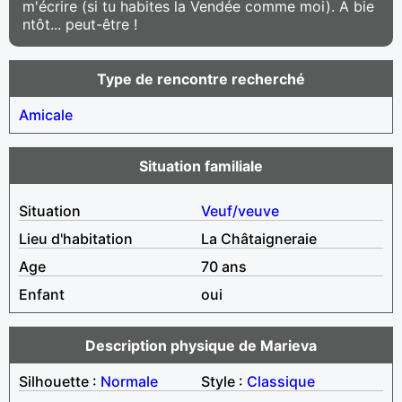
m'écrire (si tu habites la Vendée comme moi). A bie
ntôt... peut-être !
Type de rencontre recherché
Amicale
Situation familiale
Situation
Veuf/veuve
Lieu d'habitation
La Châtaigneraie
Age
70 ans
Enfant
oui
Description physique de Marieva
Silhouette :
Normale
Style :
Classique