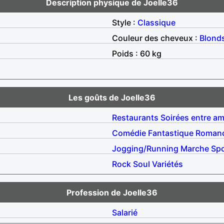
Description physique de Joelle36
Style :
Classique
Couleur des cheveux :
Blond
Poids : 60 kg
Les goûts de Joelle36
Restaurants
Soirées entre am
Comédie
Fantastique
Roman
Jogging/Running
Marche
Spo
Rock
Soul
Variétés
Profession de Joelle36
Salarié