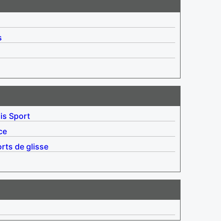
s
is
Sport
ce
rts de glisse