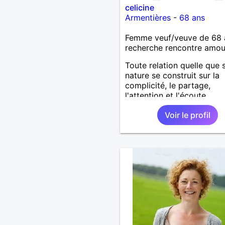
celicine
Armentières
-
68 ans
Femme veuf/veuve de 68 
recherche rencontre amo
Toute relation quelle que s
nature se construit sur la
complicité, le partage,
l'attention et l'écoute.
Voir le profil