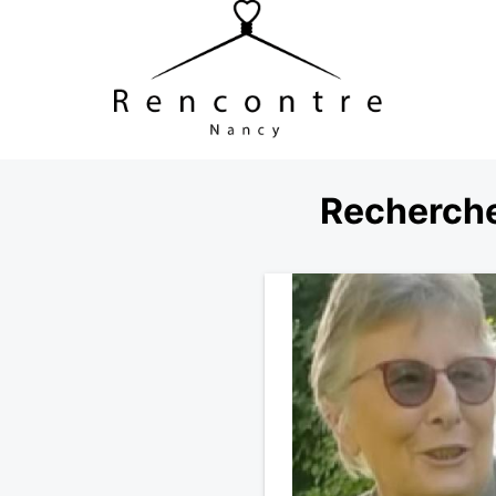
Recherche