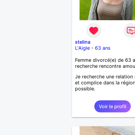
stelina
L'Aigle
-
63 ans
Femme divorcé(e) de 63 
recherche rencontre amo
Je recherche une relation 
et complice dans la région
possible.
Voir le profil