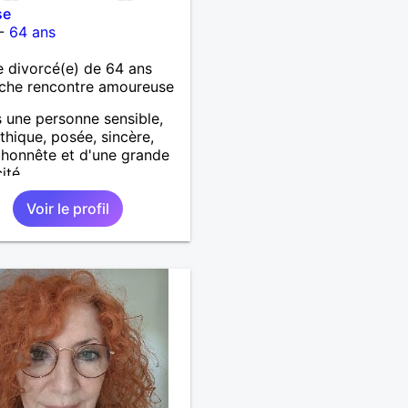
se
-
64 ans
 divorcé(e) de 64 ans
che rencontre amoureuse
s une personne sensible,
hique, posée, sincère,
, honnête et d'une grande
ité.
Voir le profil