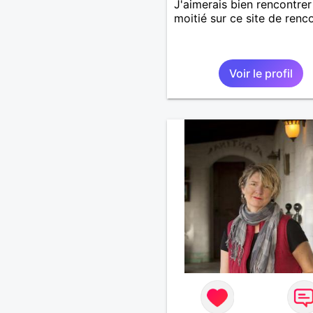
J'aimerais bien rencontre
moitié sur ce site de renco
Voir le profil