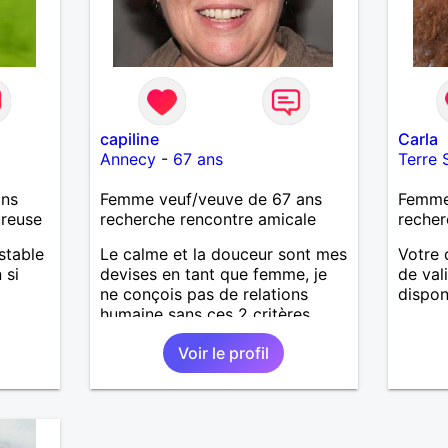
capiline
Carla
Annecy
-
67 ans
Terre 
ans
Femme veuf/veuve de 67 ans
Femme 
ureuse
recherche rencontre amicale
recher
stable
Le calme et la douceur sont mes
Votre 
 si
devises en tant que femme, je
de val
ne conçois pas de relations
dispon
humaine sans ces 2 critères
pour être en accord avec moi
Voir le profil
même. J'aime les gens qui ont
pas mal d'activité au dépend de
ceux qui sont pantouflard, mais
il faut de tout pour faire un
monde !