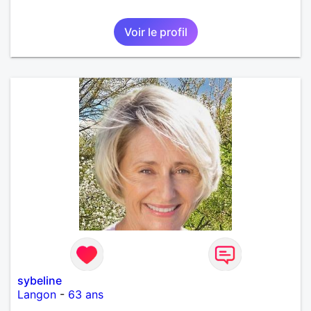
Voir le profil
sybeline
Langon
-
63 ans