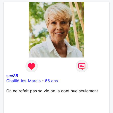
sev85
Chaillé-les-Marais
-
65 ans
On ne refait pas sa vie on la continue seulement.