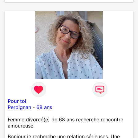
Pour toi
Perpignan
-
68 ans
Femme divorcé(e) de 68 ans recherche rencontre
amoureuse
Bonjour je recherche une relation sérieuses. Une