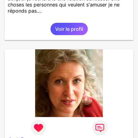
choses les personnes qui veulent s'amuser je ne
réponds pas....
Voir le profil