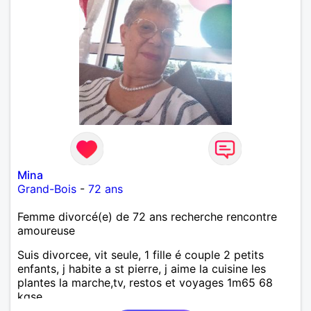
Mina
Grand-Bois
-
72 ans
Femme divorcé(e) de 72 ans recherche rencontre
amoureuse
Suis divorcee, vit seule, 1 fille é couple 2 petits
enfants, j habite a st pierre, j aime la cuisine les
plantes la marche,tv, restos et voyages 1m65 68
kgse