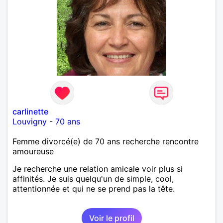
carlinette
Louvigny
-
70 ans
Femme divorcé(e) de 70 ans recherche rencontre
amoureuse
Je recherche une relation amicale voir plus si
affinités. Je suis quelqu'un de simple, cool,
attentionnée et qui ne se prend pas la tête.
Voir le profil