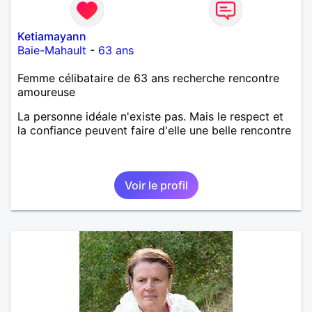
Ketiamayann
Baie-Mahault
-
63 ans
Femme célibataire de 63 ans recherche rencontre
amoureuse
La personne idéale n'existe pas. Mais le respect et
la confiance peuvent faire d'elle une belle rencontre
Voir le profil