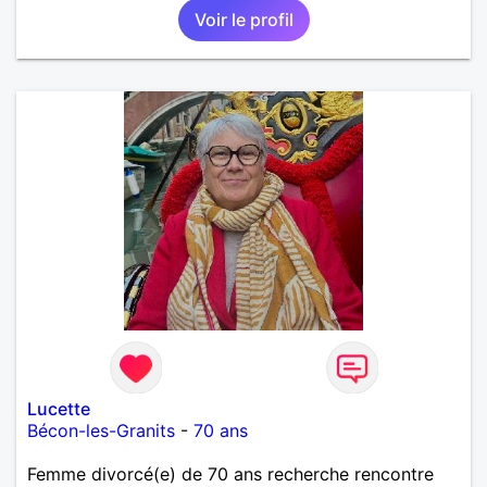
Voir le profil
Lucette
Bécon-les-Granits
-
70 ans
Femme divorcé(e) de 70 ans recherche rencontre