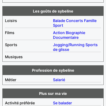
Les goûts de sybeline
Loisirs
Balade
Concerts
Famille
Sport
Films
Action
Biographie
Documentaire
Sports
Jogging/Running
Sports
de glisse
Musiques
Profession de sybeline
Métier
Salarié
Plus sur ma vie
Activité préférée
Se balader