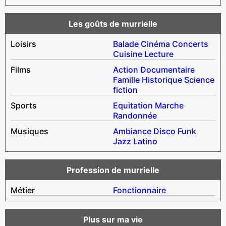
Les goûts de murrielle
Loisirs
Balade
Cinéma
Concerts
Cuisine
Lecture
Films
Action
Documentaire
Famille
Historique
Science
fiction
Sports
Equitation
Marche
Randonnée
Musiques
Ambiance
Disco
Funk
Jazz
Latino
Profession de murrielle
Métier
Fonctionnaire
Plus sur ma vie