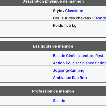
Description physique de mannon
Style :
Classique
Couleur des cheveux :
Blond
Poids : 55 kg
Les goûts de mannon
Balade
Cinéma
Lecture
Resta
Action
Policier
Science fictio
Jogging/Running
Ambiance
Rap
Rnb
Profession de mannon
Salarié