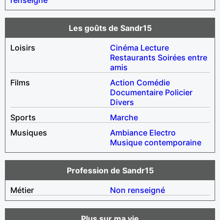
Les goûts de Sandr15
Loisirs
Cinéma
Lecture
Restaurants
Soirées entre
amis
Films
Action
Comédie
Documentaire
Policier
Divers
Sports
Marche
Musiques
Ambiance
Electro
Musique contemporaine
Profession de Sandr15
Métier
Non renseigné
Plus sur ma vie