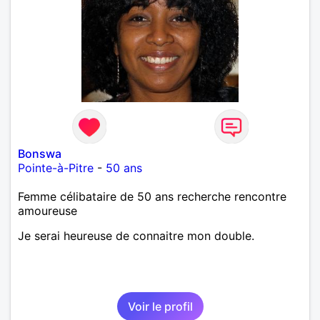
Bonswa
Pointe-à-Pitre
-
50 ans
Femme célibataire de 50 ans recherche rencontre
amoureuse
Je serai heureuse de connaitre mon double.
Voir le profil