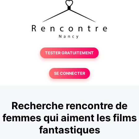
TESTER GRATUITEMENT
SE CONNECTER
Recherche rencontre de
femmes qui aiment les films
fantastiques