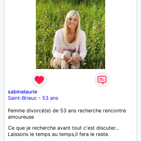
sabinelaurie
Saint-Brieuc
-
53 ans
Femme divorcé(e) de 53 ans recherche rencontre
amoureuse
Ce que je recherche avant tout c'est discuter...
Laissons le temps au temps,il fera le reste.