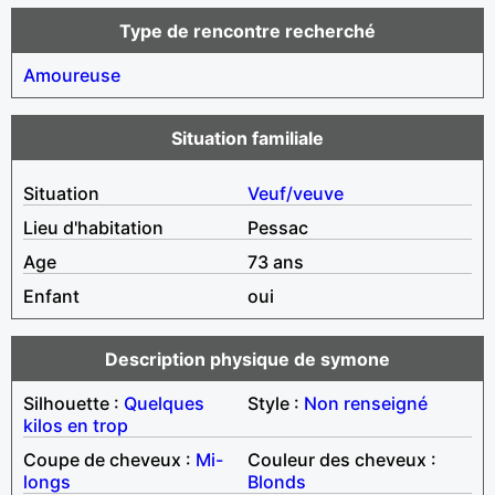
Type de rencontre recherché
Amoureuse
Situation familiale
Situation
Veuf/veuve
Lieu d'habitation
Pessac
Age
73 ans
Enfant
oui
Description physique de symone
Silhouette :
Quelques
Style :
Non renseigné
kilos en trop
Coupe de cheveux :
Mi-
Couleur des cheveux :
longs
Blonds