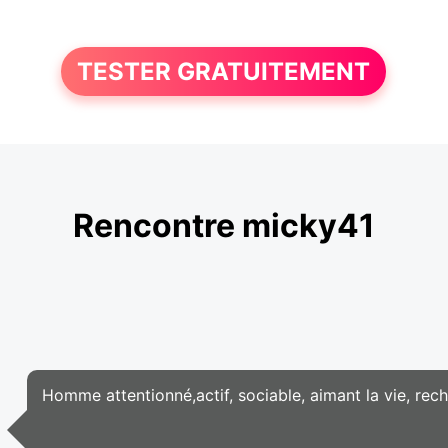
TESTER GRATUITEMENT
Rencontre micky41
Homme attentionné,actif, sociable, aimant la vie, rec