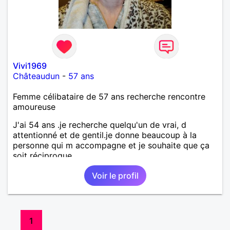
Vivi1969
Châteaudun
-
57 ans
Femme célibataire de 57 ans recherche rencontre
amoureuse
J'ai 54 ans .je recherche quelqu'un de vrai, d
attentionné et de gentil.je donne beaucoup à la
personne qui m accompagne et je souhaite que ça
soit réciproque
Voir le profil
1