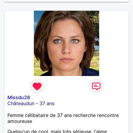
Missdu28
Châteaudun
-
37 ans
Femme célibataire de 37 ans recherche rencontre
amoureuse
Quelqu'un de cool, mais très sérieuse, j'aime