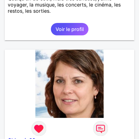
voyager, la musique, les concerts, le cinéma, les
restos, les sorties.
Voir le profil