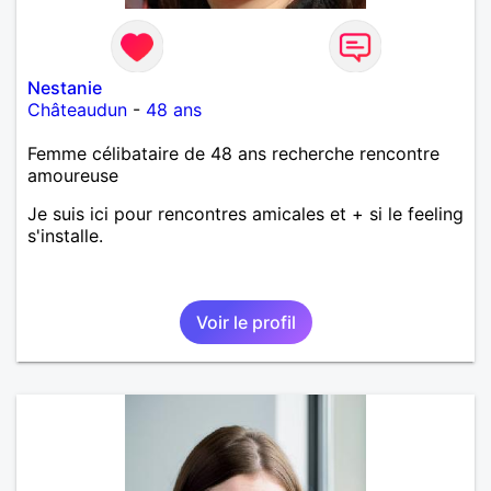
Nestanie
Châteaudun
-
48 ans
Femme célibataire de 48 ans recherche rencontre
amoureuse
Je suis ici pour rencontres amicales et + si le feeling
s'installe.
Voir le profil