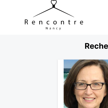
Reche