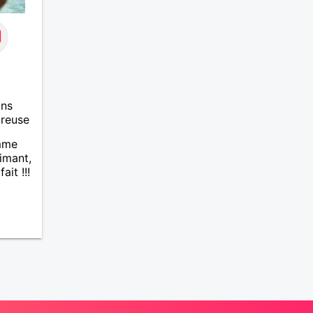
ans
ureuse
omme
imant,
ait !!!