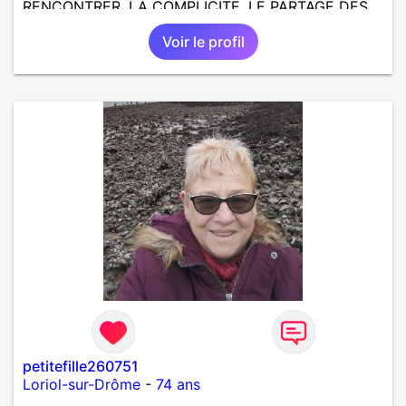
RENCONTRER, LA COMPLICITE, LE PARTAGE DES
BELLES CHOSES DE LA VIE : BALADES, VOYAGES
Voir le profil
EN FRANCE OU AILLEURS. ETRE A L ECOUTE DE L
AUTRE, ET LA VIE SERA PLUS BELLE
ENCORE.....................
petitefille260751
Loriol-sur-Drôme
-
74 ans