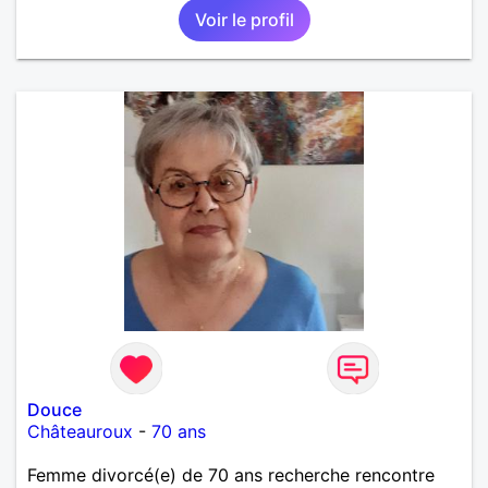
Voir le profil
danser, faire la fête. Je ne bois pratiquement pas d
alcool, je fume rarement, je ris souvent. Je cherche
un vrai amoureux pour continuer à profiter de la vie
mais à deux. Je peux tout faire toute seule, mais j
en ai marre je veux partagé et rigoler
Douce
Châteauroux
-
70 ans
Femme divorcé(e) de 70 ans recherche rencontre