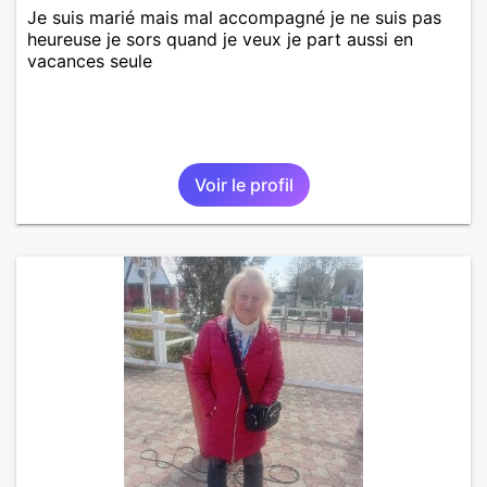
Je suis marié mais mal accompagné je ne suis pas
heureuse je sors quand je veux je part aussi en
vacances seule
Voir le profil