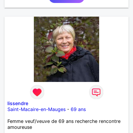
cinéma, les promenades, la mer, la plage, et les
jolies choses en général.
lissendre
Saint-Macaire-en-Mauges
-
69 ans
Femme veuf/veuve de 69 ans recherche rencontre
amoureuse