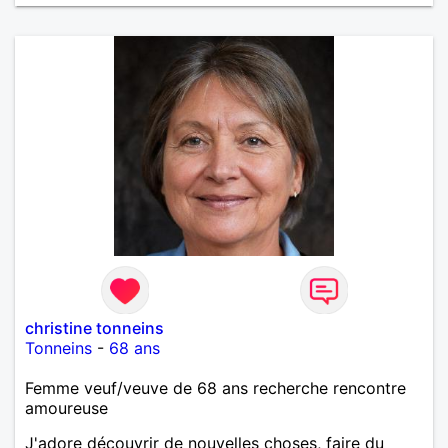
christine tonneins
Tonneins
-
68 ans
Femme veuf/veuve de 68 ans recherche rencontre
amoureuse
J'adore découvrir de nouvelles choses, faire du