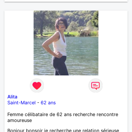
Alita
Saint-Marcel
-
62 ans
Femme célibataire de 62 ans recherche rencontre
amoureuse
Bonjour bonsoir je recherche une relation sérieuse