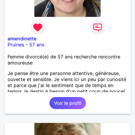
amendinette
Pruines
-
57 ans
Femme divorcé(e) de 57 ans recherche rencontre
amoureuse
Je pense être une personne attentive, généreuse,
ouverte et sensible. Je viens ici un peu par curiosité
et parce que j'ai le sentiment que de temps en
temps, le destin à besoin d'un petit coup de pouce!
Voir le profil