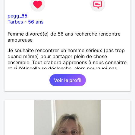
pegg_65
Tarbes
-
56 ans
Femme divorcé(e) de 56 ans recherche rencontre
amoureuse
Je souhaite rencontrer un homme sérieux (pas trop
quand même) pour partager plein de chose
ensemble. Tout d'abord apprenons à nous connaitre
et si l'étincelle se déclenche, alors pourquoi pas !
Voir le profil