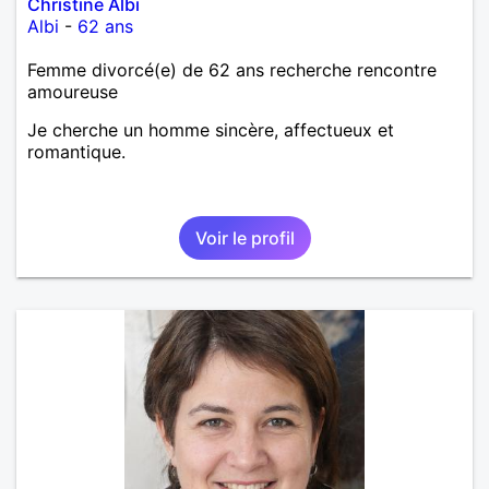
Christine Albi
Albi
-
62 ans
Femme divorcé(e) de 62 ans recherche rencontre
amoureuse
Je cherche un homme sincère, affectueux et
romantique.
Voir le profil