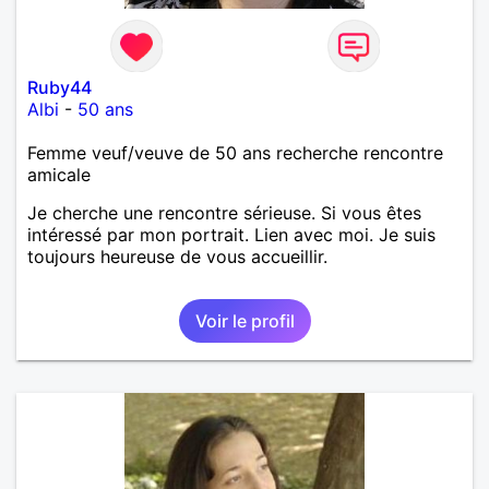
Ruby44
Albi
-
50 ans
Femme veuf/veuve de 50 ans recherche rencontre
amicale
Je cherche une rencontre sérieuse. Si vous êtes
intéressé par mon portrait. Lien avec moi. Je suis
toujours heureuse de vous accueillir.
Voir le profil