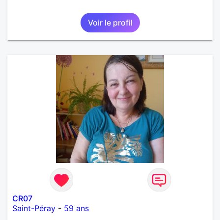
Voir le profil
CR07
Saint-Péray
-
59 ans