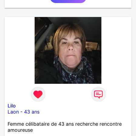
Lilo
Laon
-
43 ans
Femme célibataire de 43 ans recherche rencontre
amoureuse