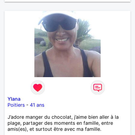
Ylana
Poitiers
-
41 ans
J’adore manger du chocolat, j’aime bien aller à la
plage, partager des moments en famille, entre
amis(es), et surtout être avec ma famille.