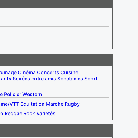
rdinage
Cinéma
Concerts
Cuisine
rants
Soirées entre amis
Spectacles
Sport
re
Policier
Western
sme/VTT
Equitation
Marche
Rugby
no
Reggae
Rock
Variétés