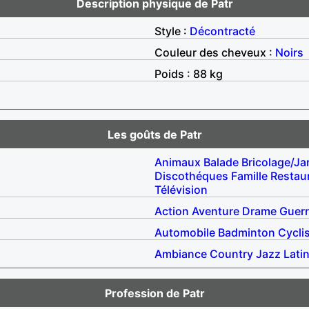
Description physique de Patr
Style :
Décontracté
Couleur des cheveux :
Noirs
Poids : 88 kg
Les goûts de Patr
Animaux
Balade
Bricolage/Ja
Discothéques
Famille
Restau
Télévision
Action
Aventure
Drame
Guer
Automobile
Badminton
Cycli
Ambiance
Country
Jazz
Lati
Profession de Patr